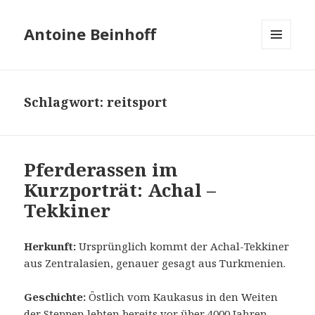
Antoine Beinhoff
MENÜ
UND
WIDGETS
Schlagwort: reitsport
Pferderassen im
Kurzporträt: Achal –
Tekkiner
Herkunft:
Ursprünglich kommt der Achal-Tekkiner
aus Zentralasien, genauer gesagt aus Turkmenien.
Geschichte:
Östlich vom Kaukasus in den Weiten
der Steppen lebten bereits vor über 4000 Jahren