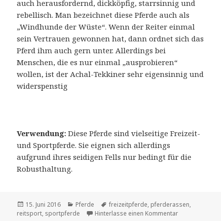
auch herausfordernd, dickköpfig, starrsinnig und
rebellisch. Man bezeichnet diese Pferde auch als
„Windhunde der Wüste“. Wenn der Reiter einmal
sein Vertrauen gewonnen hat, dann ordnet sich das
Pferd ihm auch gern unter. Allerdings bei
Menschen, die es nur einmal „ausprobieren“
wollen, ist der Achal-Tekkiner sehr eigensinnig und
widerspenstig
Verwendung:
Diese Pferde sind vielseitige Freizeit-
und Sportpferde. Sie eignen sich allerdings
aufgrund ihres seidigen Fells nur bedingt für die
Robusthaltung.
Veröffentlicht
15. Juni 2016
Katgeorien
Pferde
Tags
freizeitpferde
,
pferderassen
,
reitsport
am
,
sportpferde
Hinterlasse einen Kommentar